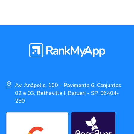
Av. Anápolis, 100 - Pavimento 6, Conjuntos
02 e 03, Bethaville I, Barueri - SP, 06404-
250