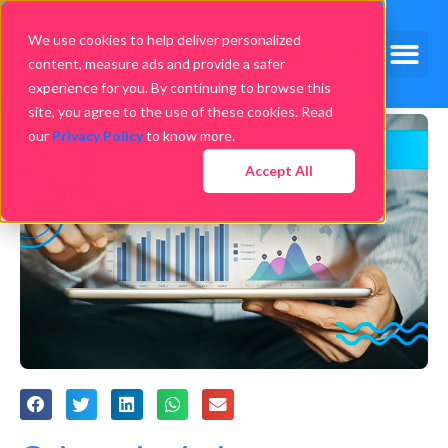
We use cookies to help deliver personalized
content, measure ads and provide a safer
experience for you. By continuing to browse this
site, you agree to the use of these cookies. Read
our
Privacy Policy
to know more.
Accept All