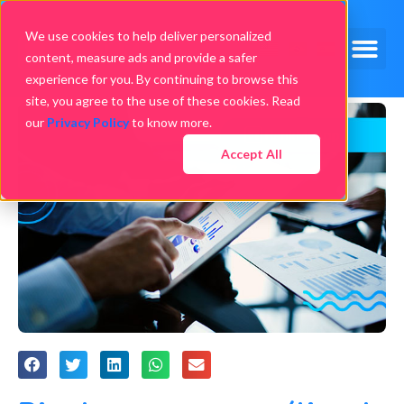
We use cookies to help deliver personalized
content, measure ads and provide a safer
experience for you. By continuing to browse this
site, you agree to the use of these cookies. Read
our
Privacy Policy
to know more.
Accept All