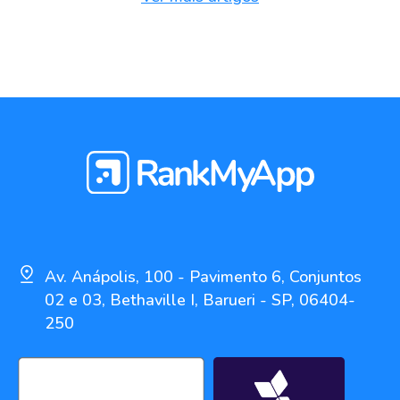
Av. Anápolis, 100 - Pavimento 6, Conjuntos
02 e 03, Bethaville I, Barueri - SP, 06404-
250