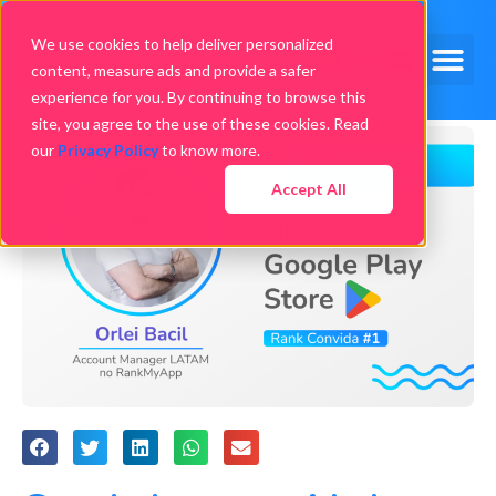
We use cookies to help deliver personalized
content, measure ads and provide a safer
experience for you. By continuing to browse this
site, you agree to the use of these cookies. Read
our
Privacy Policy
to know more.
Accept All