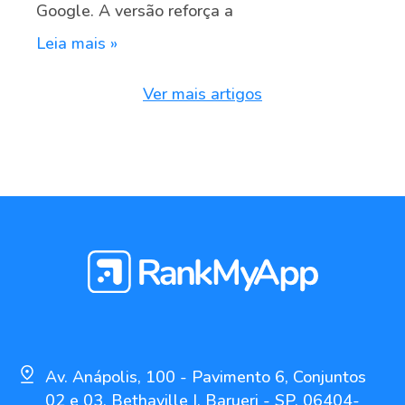
Google. A versão reforça a
Leia mais »
Ver mais artigos
Av. Anápolis, 100 - Pavimento 6, Conjuntos
02 e 03, Bethaville I, Barueri - SP, 06404-