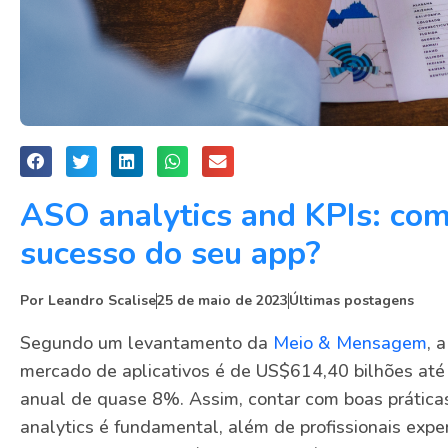
ASO analytics and KPIs: co
sucesso do seu app?
Por
Leandro Scalise
25 de maio de 2023
Últimas postagens
Segundo um levantamento da
Meio & Mensagem
, 
mercado de aplicativos é de US$614,40 bilhões até
anual de quase 8%. Assim, contar com boas prátic
analytics é fundamental, além de profissionais exper