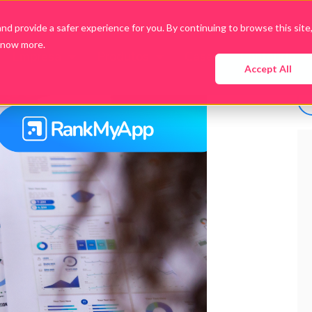
d provide a safer experience for you. By continuing to browse this site
know more.
Empresa
Produtos
Cases
Conteúdo
Accept All