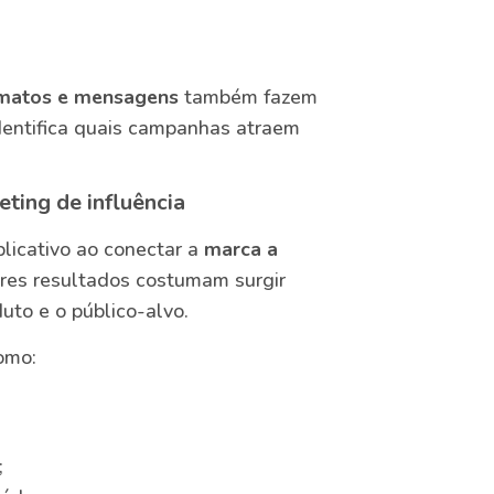
ormatos e mensagens
também fazem
identifica quais campanhas atraem
ting de influência
licativo ao conectar a
marca a
res resultados costumam surgir
duto e o público-alvo.
omo:
;