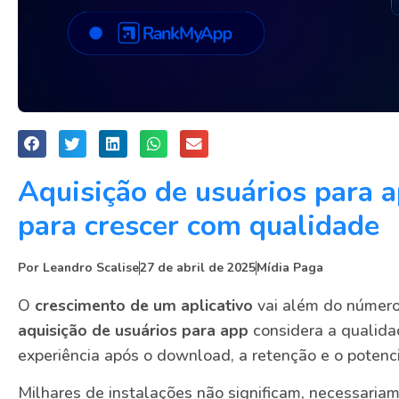
Aquisição de usuários para a
para crescer com qualidade
Por
Leandro Scalise
27 de abril de 2025
Mídia Paga
O
crescimento de um aplicativo
vai além do número
aquisição de usuários para app
considera a qualidad
experiência após o download, a retenção e o potenci
Milhares de instalações não significam, necessaria