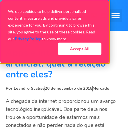
We use cookies to help deliver personalized
content, measure ads and provide a safer
experience for you. By continuing to browse this
site, you agree to the use of these cookies. Read
our
Privacy Policy
to know more.
Accept All
Apps e inteligência
artificial: qual a relação
entre eles?
Por
Leandro Scalise
20 de novembro de 2018
Mercado
A chegada da internet proporcionou um avanço
tecnológico inexplicável. Boa parte dela nos
trouxe a oportunidade de estarmos mais
conectados e não perder nada do que está