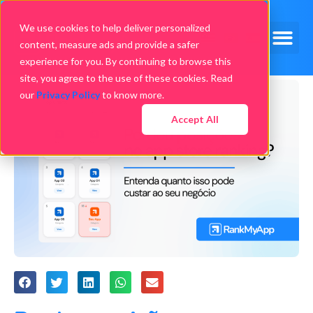
We use cookies to help deliver personalized
content, measure ads and provide a safer
experience for you. By continuing to browse this
site, you agree to the use of these cookies. Read
our
Privacy Policy
to know more.
Accept All