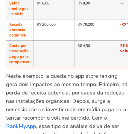
Valor
R$ 8,00
R$ 8,00
—
médio por
usuário
Receita
R$ 200.000
R$ 79.200
-R$ 120
potencial
orgânica
Custo por
—
R$ 4,50
R$ 67.9
instalação
volume
pago para
compensar
Neste exemplo, a queda no app store ranking
gera dois impactos ao mesmo tempo. Primeiro, há
perda de receita potencial por causa da redução
nas instalações orgânicas. Depois, surge a
necessidade de investir mais em mídia paga para
tentar recompor o volume perdido. Com o
RankMyApp
, esse tipo de análise deixa de ser