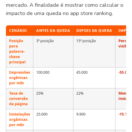
mercado. A finalidade é mostrar como calcular o
impacto de uma queda no app store ranking.
CENÁRIO
ANTES DA QUEDA
DEPOIS DA QUEDA
IMPAC
Posição
3ª posição
15ª posição
Perda r
para
visibil
palavra-
chave
principal
Impressões
100.000
45.000
-55.000
orgânicas
por mês
Taxa de
25%
22%
Menor e
conversão
instala
da página
Instalações
25.000
9.900
-15.100
orgânicas
por mês