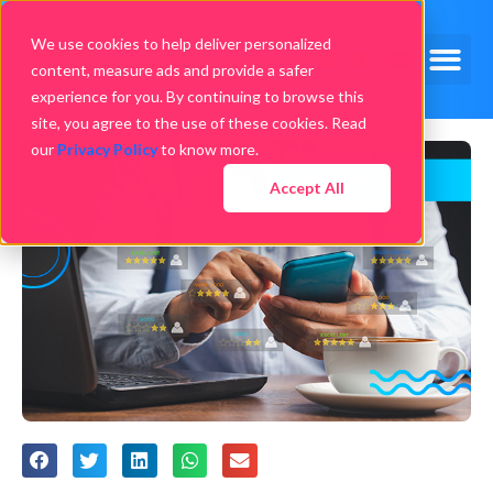
We use cookies to help deliver personalized
content, measure ads and provide a safer
experience for you. By continuing to browse this
site, you agree to the use of these cookies. Read
our
Privacy Policy
to know more.
Accept All