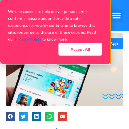
We use cookies to help deliver personalized
content, measure ads and provide a safer
experience for you. By continuing to browse this
site, you agree to the use of these cookies. Read
our
Privacy Policy
to know more.
Accept All