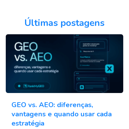
Últimas postagens
GEO vs. AEO: diferenças,
vantagens e quando usar cada
estratégia