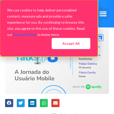
We use cookies to help deliver personalized
content, measure ads and provide a safer
experience for you. By continuing to browse this
site, you agree to the use of these cookies. Read
our
Privacy Policy
to know more.
Accept All