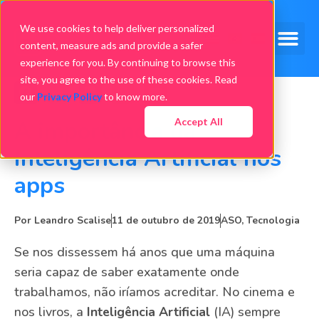
We use cookies to help deliver personalized
content, measure ads and provide a safer
experience for you. By continuing to browse this
site, you agree to the use of these cookies. Read
our
Privacy Policy
to know more.
Accept All
A importância da
Inteligência Artificial nos
apps
Por
Leandro Scalise
11 de outubro de 2019
ASO
,
Tecnologia
Se nos dissessem há anos que uma máquina
seria capaz de saber exatamente onde
trabalhamos, não iríamos acreditar. No cinema e
nos livros, a
Inteligência Artificial
(IA) sempre