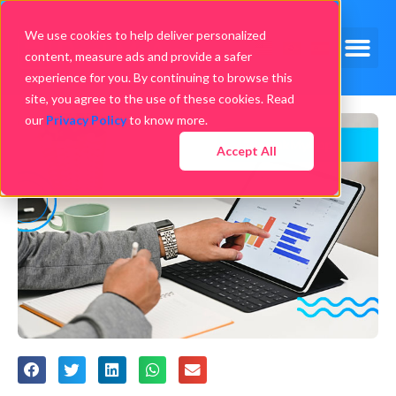
We use cookies to help deliver personalized
content, measure ads and provide a safer
experience for you. By continuing to browse this
site, you agree to the use of these cookies. Read
our
Privacy Policy
to know more.
Accept All