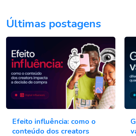
Últimas postagens
Efeito influência: como o
G
conteúdo dos creators
v