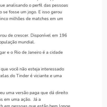
ue analisando o perfil das pessoas
o se fosse um jogo. E isso gerou
cinco milhões de matches em um
rou de crescer. Disponível em 196
população mundial.
ugar e o Rio de Janeiro é a cidade
 que você não esteja interessado
elas do Tinder é viciante e uma
veu uma versão paga que dá direito
rás em uma ação. Já a
tch em pessoas que estão bem longe