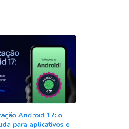
zação Android 17: o
da para aplicativos e