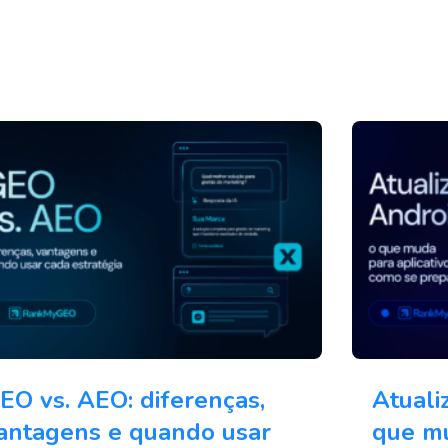
EO vs. AEO: diferenças,
Atuali
antagens e quando usar
que mu