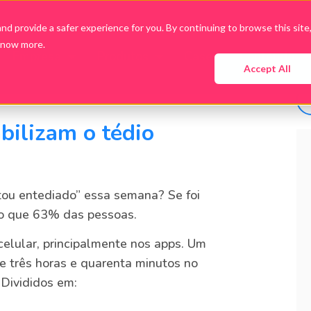
d provide a safer experience for you. By continuing to browse this site
know more.
Empresa
Produtos
Cases
Conteúdo
Accept All
bilizam o tédio
stou entediado” essa semana? Se foi
co que 63% das pessoas.
celular, principalmente nos apps. Um
de três horas e quarenta minutos no
Divididos em: