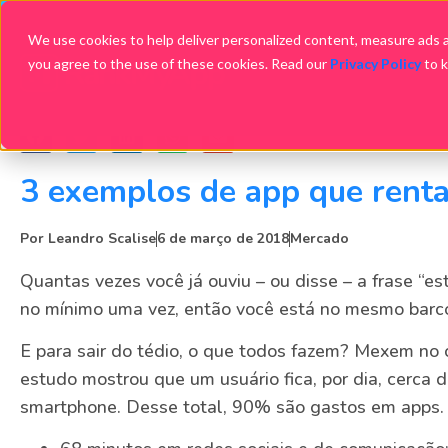
We use cookies to help deliver personalized content, measure ads an
you agree to the use of these cookies. Read our
Privacy Policy
to 
3 exemplos de app que renta
Por
Leandro Scalise
6 de março de 2018
Mercado
Quantas vezes você já ouviu – ou disse – a frase “e
no mínimo uma vez, então você está no mesmo bar
E para sair do tédio, o que todos fazem? Mexem no 
estudo mostrou que um usuário fica, por dia, cerca 
smartphone. Desse total, 90% são gastos em apps. 