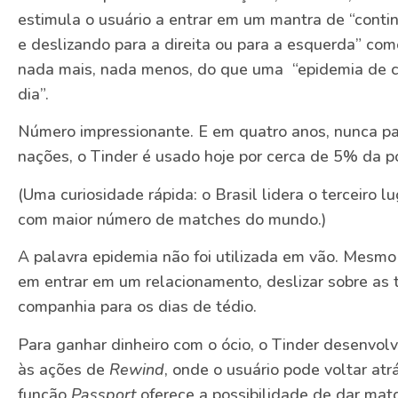
estimula o usuário a entrar em um mantra de “contin
e deslizando para a direita ou para a esquerda” com
nada mais, nada menos, do que uma “epidemia de 
dia”.
Número impressionante. E em quatro anos, nunca pa
nações, o Tinder é usado hoje por cerca de 5% da 
(Uma curiosidade rápida: o Brasil lidera o terceiro l
com maior número de matches do mundo.)
A palavra epidemia não foi utilizada em vão. Mesmo
em entrar em um relacionamento, deslizar sobre as t
companhia para os dias de tédio.
Para ganhar dinheiro com o ócio, o Tinder desenvol
às ações de
Rewind
, onde o usuário pode voltar at
função
Passport
oferece a possibilidade de dar ma