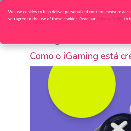
We use cookies to help deliver personalized content, measure ads an
you agree to the use of these cookies. Read our
Privacy Policy
to 
Categoria:
Mídia P
Como o iGaming está cr