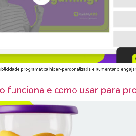
licidade programática hiper-personalizada e aumentar o engaja
o funciona e como usar para pr