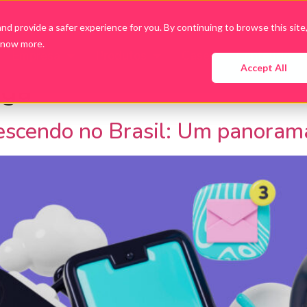
d provide a safer experience for you. By continuing to browse this site
know more.
Empresa
Produtos
Cases
Conteúdo
Accept All
aga
escendo no Brasil: Um panoram