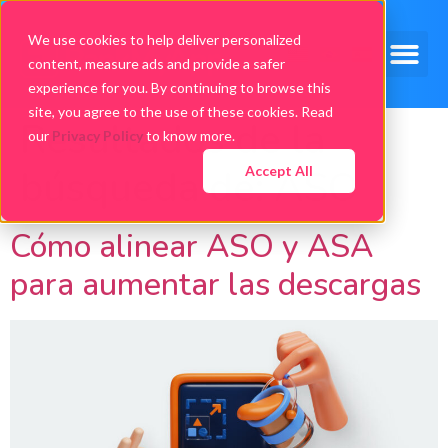
We use cookies to help deliver personalized
content, measure ads and provide a safer
experience for you. By continuing to browse this
site, you agree to the use of these cookies. Read
Resultados de la
our
Privacy Policy
to know more.
búsqueda de:
ASO
Accept All
Cómo alinear ASO y ASA
para aumentar las descargas