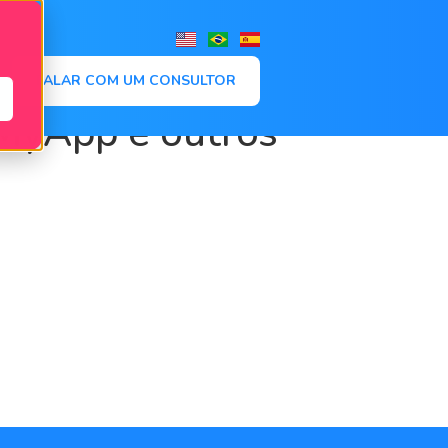
,
FALAR COM UM CONSULTOR
kMyApp e outros