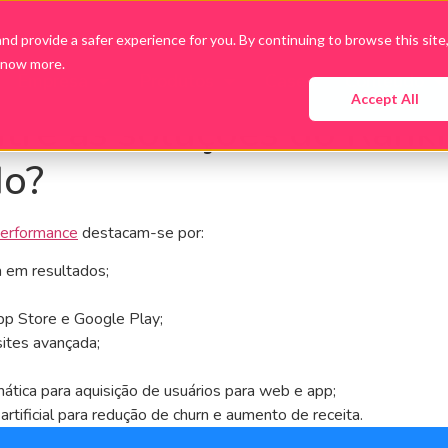
d provide a safer experience for you. By continuing to browse this site
know more.
Empresa
Produtos
Cases
Conteúdo
Accept All
ntre as soluções do Ran
do?
Performance
destacam-se por:
 em resultados;
pp Store e Google Play;
sites avançada;
ica para aquisição de usuários para web e app;
rtificial para redução de churn e aumento de receita.