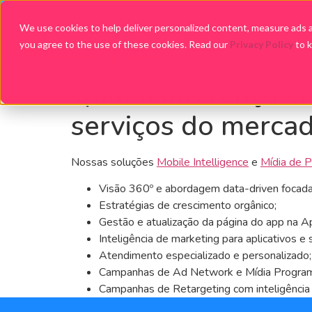
We use cookies to help deliver personalized content, measure ads an
you agree to the use of these cookies. Read our
Privacy Policy
to 
Qual a diferença e
serviços do merca
Nossas soluções
Mobile Intelligence
e
Mídia de 
Visão 360º e abordagem data-driven focada
Estratégias de crescimento orgânico;
Gestão e atualização da página do app na A
Inteligência de marketing para aplicativos e 
Atendimento especializado e personalizado;
Campanhas de Ad Network e Mídia Programát
Campanhas de Retargeting com inteligência a