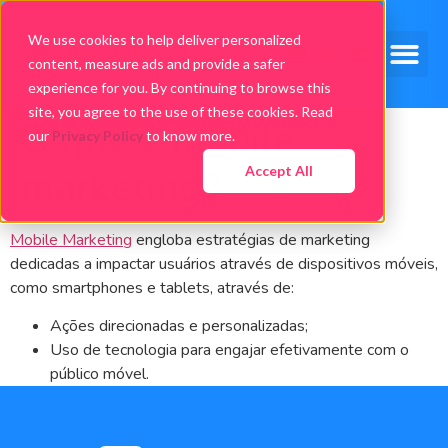
We use cookies to help deliver personalized
content, measure ads and provide a safer
experience for you. By continuing to browse this
site, you agree to the use of these cookies. Read
O que é mobile
our
Privacy Policy
to know more.
marketing?
Accept All
Mobile Marketing
engloba estratégias de marketing
dedicadas a impactar usuários através de dispositivos móveis,
como smartphones e tablets, através de:
Ações direcionadas e personalizadas;
Uso de tecnologia para engajar efetivamente com o
público móvel.