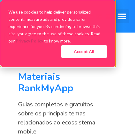
We use cookies to help deliver personalized
content, measure ads and provide a safer
experience for you. By continuing to browse this
Materiais
site, you agree to the use of these cookies. Read
our
Privacy Policy
to know more.
Accept All
Materiais
RankMyApp
Guias completos e gratuitos
sobre os principais temas
relacionados ao ecossistema
mobile