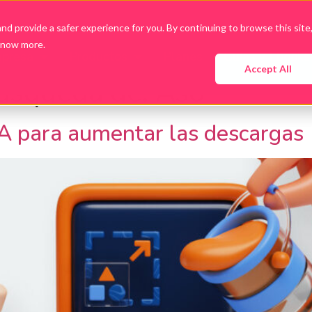
d provide a safer experience for you. By continuing to browse this site
know more.
presa
Productos
Planes
Guías y Ebooks
Accept All
búsqueda de:
Aso
 para aumentar las descargas